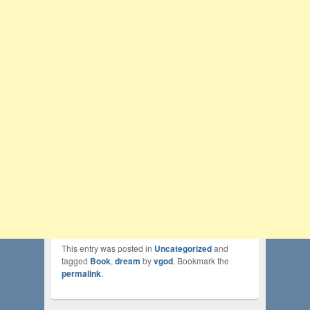
This entry was posted in
Uncategorized
and
tagged
Book
,
dream
by
vgod
. Bookmark the
permalink
.