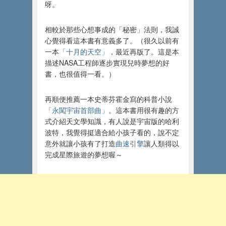
呀。
相較於那些心想事成的「秘密」法則，我誠
心覺得看這本書有意義多了。（很久以前有
一本
「十月的天空」
，最近再版了。這是本
描述NASA工程師逐步實現兒時夢想的好
書，也很值得一看。）
再順便推薦一本史蒂芬霍金寫的科普小說
「永闖宇宙首部曲」
。這本書用很有趣的方
式介紹天文學知識，有人說是宇宙版的哈利
波特，我覺得挺適合給小孩子看的，說不定
意外就讓小孩有了打造
曲速引擎
讓人類得以
完成星際旅遊的夢想喔～