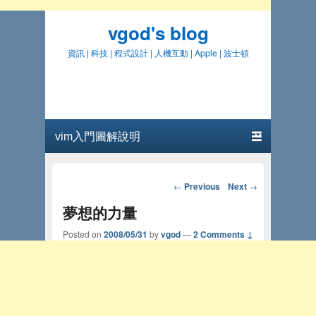
vgod's blog
資訊 | 科技 | 程式設計 | 人機互動 | Apple | 波士頓
Primary menu
Skip to primary content
Skip to secondary content
Post navigation
←
Previous
Next
→
夢想的力量
Posted on
2008/05/31
by
vgod
—
2 Comments ↓