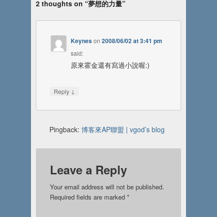
2 thoughts on “
夢想的力量
”
Keynes
on
2008/06/02 at 3:41 pm
said:
原來霍金還有寫過小說喔:)
↓
Reply
Pingback:
博客來AP聯盟 | vgod’s blog
Leave a Reply
Your email address will not be published.
Required fields are marked
*