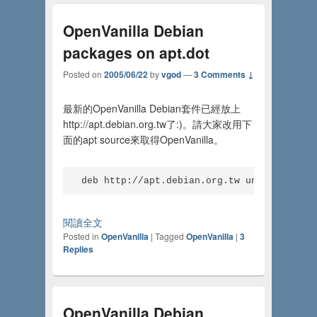
OpenVanilla Debian
packages on apt.dot
Posted on
2005/06/22
by
vgod
—
3 Comments ↓
最新的OpenVanilla Debian套件已經放上
http://apt.debian.org.tw了:)。請大家改用下
面的apt source來取得OpenVanilla。
deb http://apt.debian.org.tw unstable mai
閱讀全文
Posted in
OpenVanilla
|
Tagged
OpenVanilla
|
3
Replies
OpenVanilla Debian