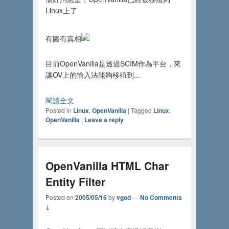
Linux上了
有圖有真相
目前OpenVanilla是透過SCIM作為平台，來
讓OV上的輸入法能夠移殖到...
閱讀全文
Posted in
Linux
,
OpenVanilla
|
Tagged
Linux
,
OpenVanilla
|
Leave a reply
OpenVanilla HTML Char
Entity Filter
Posted on
2005/05/16
by
vgod
—
No Comments
↓