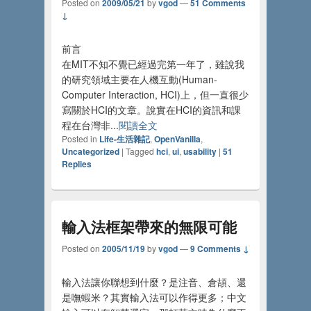
Posted on
2009/05/21
by
vgod
—
51 Comments
↓
前言
在MIT不知不覺已經過完第一年了，雖說我
的研究領域主要在人機互動(Human-
Computer Interaction, HCI)上，但一直很少
寫關於HCI的文章。說實在HCI的資訊和課
程在台灣非...
閱讀全文
Posted in
Life-生活雜記
,
OpenVanilla
,
Uncategorized
|
Tagged
hci
,
ui
,
usability
|
51
Replies
輸入法框架帶來的無限可能
Posted on
2005/11/19
by
vgod
—
9 Comments ↓
輸入法讓你聯想到什麼？是注音、倉頡、還
是嘸蝦米？其實輸入法可以作得更多；中文