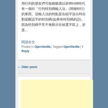
用行列的朋友們可能都聽過以前Win98時代
有一個叫「行列特別碼輸入法」(簡稱特行)
的東西。這輸入法的特點是在組字送出時自
動提醒該字的特別碼(如果有特別碼的話)。
因為特別碼平常不會顯示在候選字區上，於
是...
閱讀全文
Posted in
OpenVanilla
|
Tagged
OpenVanilla
|
1
Reply
Post navigation
←
Older posts