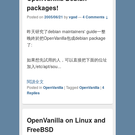
packages!
Posted on
2005/06/21
by
vgod
—
4 Comments ↓
昨天研究了debian maintainers' guide一整
晚終於把OpenVanilla包成debian package
了:
如果想先試用的人，可以直接把下面的位址
加入/etc/apt/sou...
閱讀全文
Posted in
OpenVanilla
|
Tagged
OpenVanilla
|
4
Replies
OpenVanilla on Linux and
FreeBSD