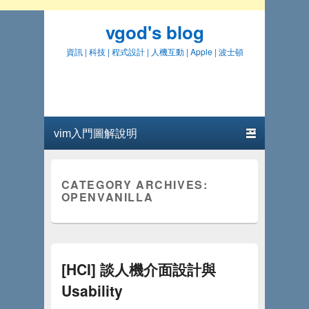
vgod's blog
資訊 | 科技 | 程式設計 | 人機互動 | Apple | 波士頓
Primary menu
Skip to primary content
Skip to secondary content
CATEGORY ARCHIVES:
OPENVANILLA
[HCI] 談人機介面設計與
Usability