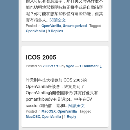
輸入可以有智慧選字，那打英文時為什麼不
能也聰明地幫我即時校正拼字或是自動補齊
呢？你可能在想某些軟體有這些功能，但其
實有很多人...
閱讀全文
Posted in
OpenVanilla
,
Uncategorized
|
Tagged
OpenVanilla
|
9
Replies
ICOS 2005
Posted on
2005/11/13
by
vgod
—
1 Comment ↓
昨天到科技大樓參加ICOS 2005的
OpenVanilla座談會，終於見到了
OpenVanilla的開發團隊們(其實好像只有
pcman和b6s沒有見過:p)。中午在OV
session開始前，還和l...
閱讀全文
Posted in
MacOSX
,
OpenVanilla
|
Tagged
MacOSX
,
OpenVanilla
|
1
Reply