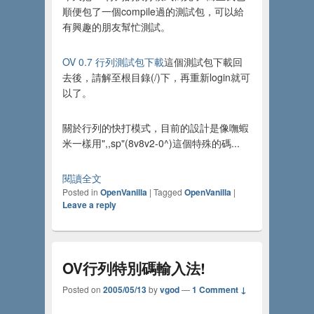
順便包了一個compile過的測試包，可以給
有興趣的朋友幫忙測試。
OV 0.7 行列測試包下載
這個測試包下載回
去後，請解至根目錄(/)下，再重新login就可
以了。
關於行列的快打模式，目前的設計是像嘸蝦
米一樣用",,sp"(8v8v2-0^)這個特殊的碼...
閱讀全文
Posted in
OpenVanilla
|
Tagged
OpenVanilla
|
Leave a reply
OV行列特別碼輸入法!
Posted on
2005/05/13
by
vgod
—
1 Comment ↓