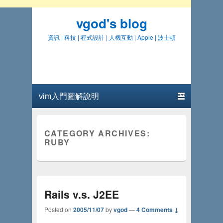
vgod's blog
資訊 | 科技 | 程式設計 | 人機互動 | Apple | 波士頓
Primary menu
Skip to primary content
Skip to secondary content
CATEGORY ARCHIVES:
RUBY
Rails v.s. J2EE
Posted on
2005/11/07
by
vgod
—
4 Comments ↓