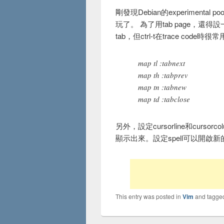
剛發現Debian的experimental
玩了。 為了用tab page，還得設一些
tab，但ctrl-t在trace cod
map tl :tabnext
map th :tabprev
map tn :tabnew
map td :tabclose
另外，設定cursorline和curs
顯示出來。設定spell可以開啟新的sp
This entry was posted in
Vim
and tagg