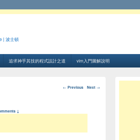
e | 波士頓
追求神乎其技的程式設計之道
vim入門圖解說明
Post navigation
←
Previous
Next
→
omments ↓