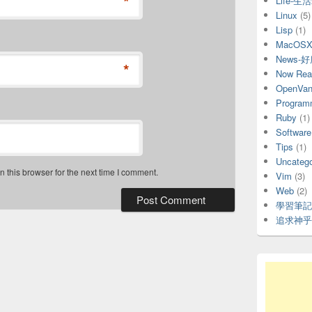
*
Life-生
Linux
(5)
Lisp
(1)
MacOS
News-
*
Now Rea
OpenVani
Program
Ruby
(1)
Software
Tips
(1)
Uncatego
 this browser for the next time I comment.
Vim
(3)
Web
(2)
學習筆記
追求神乎