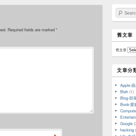
Search
hed.
Required fields are marked
*
舊文章
舊文章
文章分
Apple
Blah
(1)
Blog-部
Book-
Compu
Entert
Google
(
hacking
(