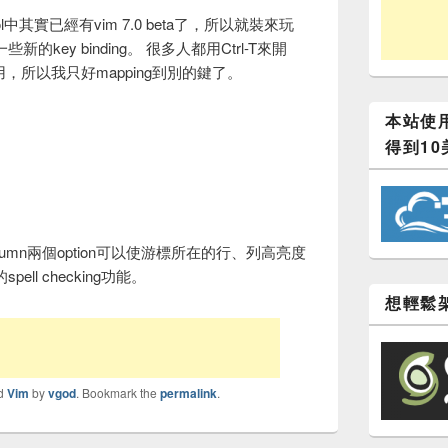
 pool中其實已經有vim 7.0 beta了，所以就裝來玩
新的key binding。 很多人都用Ctrl-T來開
e時很常用，所以我只好mapping到別的鍵了。
本站使用
得到10
orcolumn兩個option可以使游標所在的行、列高亮度
ell checking功能。
想輕鬆架
ed
Vim
by
vgod
. Bookmark the
permalink
.