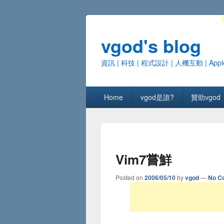
vgod's blog
資訊 | 科技 | 程式設計 | 人機互動 | Appl
Primary menu
Skip to primary content
Skip to secondary content
Home
vgod是誰?
贊助vgod
Vim7嘗鮮
Posted on
2006/05/10
by
vgod
—
No C