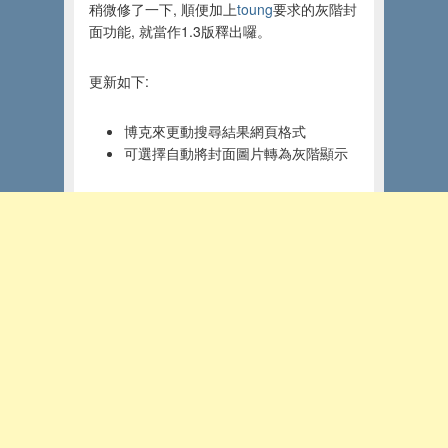
稍微修了一下, 順便加上
toung
要求的灰階封
面功能, 就當作1.3版釋出囉。
更新如下:
博克來更動搜尋結果網頁格式
可選擇自動將封面圖片轉為灰階顯示