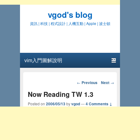
vgod's blog
資訊 | 科技 | 程式設計 | 人機互動 | Apple | 波士頓
Primary menu
Skip to primary content
Skip to secondary content
Post navigation
←
Previous
Next
→
Now Reading TW 1.3
Posted on
2006/05/13
by
vgod
—
4 Comments ↓