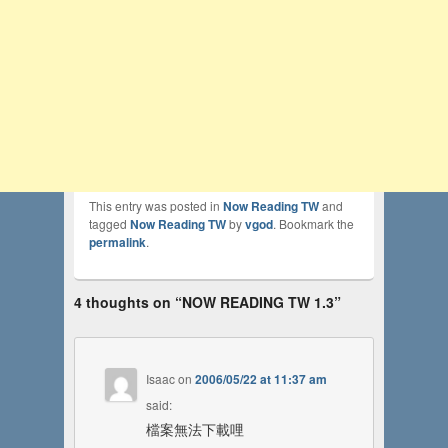
This entry was posted in
Now Reading TW
and
tagged
Now Reading TW
by
vgod
. Bookmark the
permalink
.
4 thoughts on “
NOW READING TW 1.3
”
Isaac
on
2006/05/22 at 11:37 am
said:
檔案無法下載哩