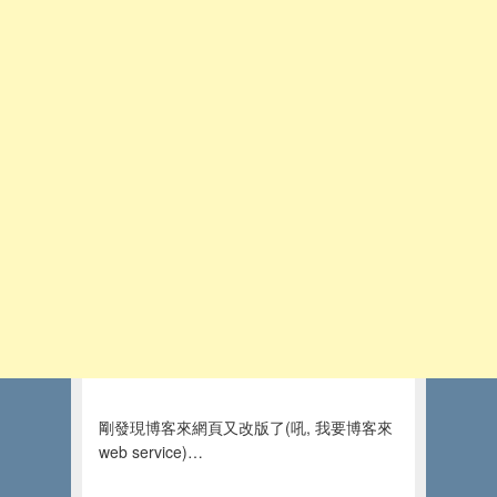
剛發現博客來網頁又改版了(吼, 我要博客來
web service)…