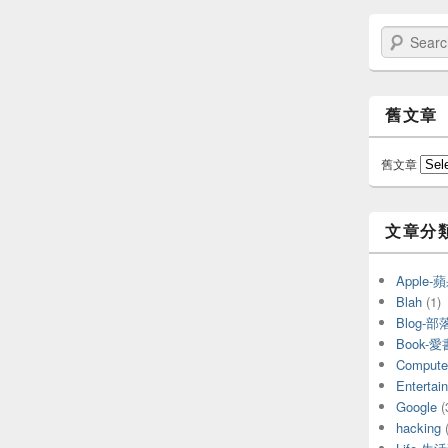
Search
舊文章
舊文章
文章分
Apple
Blah
(1)
Blog-部
Book-
Compu
Entert
Google
(
hacking
(