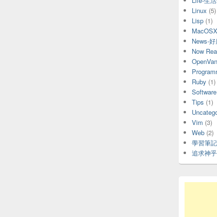
Life-生
Linux
(5)
Lisp
(1)
MacOS
News-
Now Rea
OpenVani
Program
Ruby
(1)
Software
Tips
(1)
Uncatego
Vim
(3)
Web
(2)
學習筆記
追求神乎