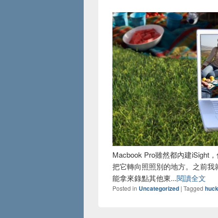
Macbook Pro雖然都內建iS
把它轉向照照別的地方。之前我就想要
能拿來錄點其他東...
閱讀全文
Posted in
Uncategorized
|
Tagged
huck