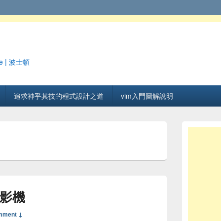
e | 波士頓
追求神乎其技的程式設計之道
vim入門圖解說明
攝影機
mment ↓