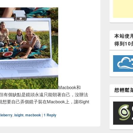
本站使用
得到10
Macbook和
想輕鬆架
ight，但有個缺點是鏡頭永遠只能朝著自己，沒辦法
自己弄個鏡子裝在Macbook上，讓iSight
leberry
,
isight
,
macbook
|
1
Reply