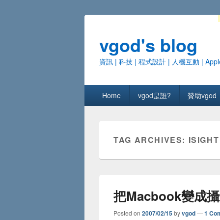
vgod's blog
資訊 | 科技 | 程式設計 | 人機互動 | Appl
Primary menu
Skip to primary content
Skip to secondary content
Home
vgod是誰?
贊助vgod
TAG ARCHIVES:
ISIGHT
把Macbook變成
Posted on
2007/02/15
by
vgod
—
1 Co