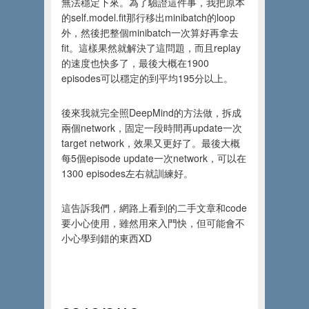
無法穩定下來。為了驗證這件事，我把原本
的self.model.fit那行移出minibatch的loop
外，然後把整個minibatch一次算好再拿去
fit。這樣果然就解決了這問題，而且replay
的速度也快多了，最後大概在1900
episodes可以穩定的到平均195分以上。
後來我就完全照DeepMind的方法做，拆成
兩個network，固定一段時間再update一次
target network，效果又更好了。最後大概
每5個episode update一次network，可以在
1300 episodes左右就訓練好。
這告訴我們，網路上看到的二手文章和code
要小心使用，雖然用來入門快，但可能會不
小心學到錯的東西XD