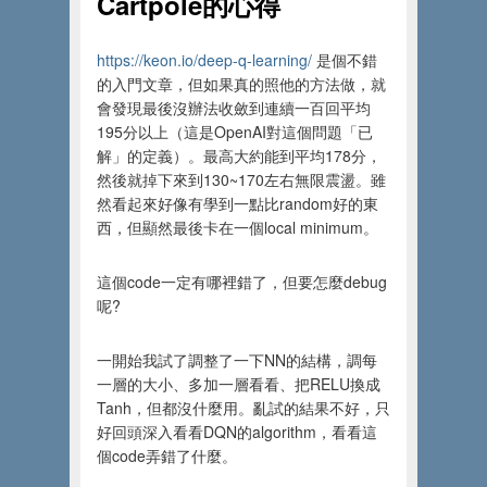
Cartpole的心得
https://keon.io/deep-q-learning/
是個不錯
的入門文章，但如果真的照他的方法做，就
會發現最後沒辦法收斂到連續一百回平均
195分以上（這是OpenAI對這個問題「已
解」的定義）。最高大約能到平均178分，
然後就掉下來到130~170左右無限震盪。雖
然看起來好像有學到一點比random好的東
西，但顯然最後卡在一個local minimum。
這個code一定有哪裡錯了，但要怎麼debug
呢?
一開始我試了調整了一下NN的結構，調每
一層的大小、多加一層看看、把RELU換成
Tanh，但都沒什麼用。亂試的結果不好，只
好回頭深入看看DQN的algorithm，看看這
個code弄錯了什麼。