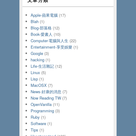
Apple-蘋果電腦
(17)
Blah
(1)
Blog-部落格
(12)
Book-愛書人
(10)
Computer-電腦與人生
(22)
Entertainment-享受娛樂
(1)
Google
(3)
hacking
(1)
Life-生活雜記
(12)
Linux
(5)
Lisp
(1)
MacOSX
(7)
News-好康的消息
(7)
Now Reading TW
(7)
OpenVanilla
(11)
Programming
(3)
Ruby
(1)
Software
(1)
Tips
(1)