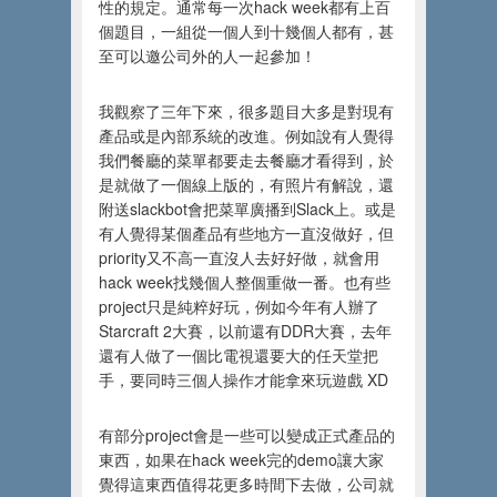
性的規定。通常每一次hack week都有上百
個題目，一組從一個人到十幾個人都有，甚
至可以邀公司外的人一起參加！
我觀察了三年下來，很多題目大多是對現有
產品或是內部系統的改進。例如說有人覺得
我們餐廳的菜單都要走去餐廳才看得到，於
是就做了一個線上版的，有照片有解說，還
附送slackbot會把菜單廣播到Slack上。或是
有人覺得某個產品有些地方一直沒做好，但
priority又不高一直沒人去好好做，就會用
hack week找幾個人整個重做一番。也有些
project只是純粹好玩，例如今年有人辦了
Starcraft 2大賽，以前還有DDR大賽，去年
還有人做了一個比電視還要大的任天堂把
手，要同時三個人操作才能拿來玩遊戲 XD
有部分project會是一些可以變成正式產品的
東西，如果在hack week完的demo讓大家
覺得這東西值得花更多時間下去做，公司就