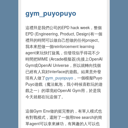
gym_puyopuyo
這禮拜是我們公司的EPD hack week，整個
EPD
(
Engineering, Product, Design)有一個
禮拜的時間可以做自己想做的任何project。
我本來想做一個reinforcement learning
agent來玩快打旋風，但發現似乎得花不少
時間把MIME
(
Arcade模擬器)先接上OpenAI
Gym或OpenAI Universe，所以就轉向找個
已經有人寫好interface的遊戲。結果意外發
現有人做了
gym_puyopuyo
，一個模擬Puyo
Puyo遊戲（魔法氣泡，我小時候喜歡玩的遊
戲之一）的環境給OpenAI Gym用，於是我
今天就都在玩這個了。
這個Gym Env做的挺完整的，有單人模式也
有對戰模式，還附了一個用tree search的簡
單agent可以拿來練功，有興趣的人可以也