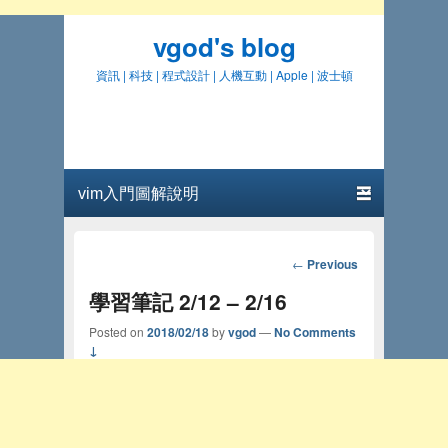
vgod's blog
資訊 | 科技 | 程式設計 | 人機互動 | Apple | 波士頓
Primary menu
Skip to primary content
Skip to secondary content
Post
←
Previous
navigation
學習筆記 2/12 – 2/16
Posted on
2018/02/18
by
vgod
—
No Comments
↓