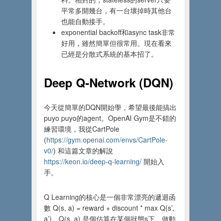
平常多開幾台，有一台壞掉時其他台
也能自動接手。
exponential backoff和async task非常
好用，雖然簡單但很常用。現在看來
已經是分散式系統的基本招了。
Deep Q-Network
(
DQN)
今天從簡單的DQN開始學，希望最後能搞出
puyo puyo的agent。OpenAI Gym是不錯的
練習環境，我從CartPole
(
https://gym.openai.com/envs/CartPole-
v0/
) 和這篇文章的解說
https://keon.io/deep-q-learning/
開始入
手。
Q Learning的核心是一個非常漂亮的遞迴函
數 Q(s, a) = reward
+
discount * max Q(s’,
a’)。Q(s, a) 是個估算在某個狀態s下、做動