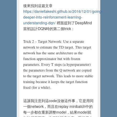
後來找到這篇文章
https://danieltakeshi.github.io/2016/12/01/going-
deeper-into-reinforcement-learning-
understanding-dqn/
裡面提到了DeepMind
當初設計DQN時的第二個trick：
Trick 2
–
Target Network: Use a separate
network to estimate the TD target. This target
network has the same architecture as the
function approximator but with frozen
parameters. Every T steps
(
a hyperparameter)
the parameters from the Q network are copied
to the target network. This leads to more stable
training because it keeps the target function
fixed
(
for a while).
這讓我注意到這code沒做這件事，它是用同
一個network，而且在replay minibatch中的
每一步都在重新調整model，結果model就