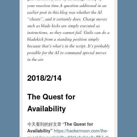
your reaction time.
A question addressed in an
earlier post in this blog was whether the AI
“
cheats”, and it certainly does. Charge moves
such as blade kicks are simply executed as
instructions, so they cannot fail. Guile can do a
bladekick from a standing position simply
because that’s what’s in the script. It’s probably
possible for the AI to command special moves
in the air.
2018/2/14
The Quest for
Availability
今天看到的好文章
“
The Quest for
Availability”
https://hackernoon.com/the-