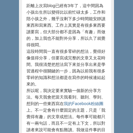
距離上次寫blog已經有3年了，這中間因為
小孩出生所以變得比以前忙碌太多，工作和
陪小孩之外，幾乎沒剩下多少時間能安靜讀
東西和寫東西。工作上其實是有很多東西要
讀要寫，但大部分都不是因為「有趣」而做
的，加上我也不能對外分享，所以久了就覺
得很悶。
這段時間我一直有很多零碎的想法，覺得好
像值得分享，但要寫成完整的文章又太花時
間。我很清楚把想法寫下來並分享出來是學
習過程中很關鍵的一步，因為以前我有很多
零碎的知識和想法都是在寫作的時候連結起
來的。
所以呢，我決定要來實驗一個新的分享方
法。每天我會把當天我看到、聽到、學到、
想到的一些東西寫在
我的Facebook粉絲團
上。不一定會有什麼固定的主題，只是「我
覺得有趣」的文章或想法。每件事可能都只
有一兩句話，而且不一定有上下文，所以對
讀者來說可能會有點難讀。我做這件事的目