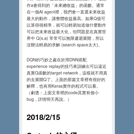
作a會得到的「未來總收益」的函數。通常
在一個AI agent裡，我們會一直選未來收益
最大的動作，讓整體收益最高。如果Q值可
以算得很精準，就可以輕易知道做什麼動作
可以把未來收益最大化，但問題是在真實世
界中 Q(s,a) 常常可以無限遞迴展開，所以
沒辦法輕易的求解
(
search space太大)。
DQN的巧妙之處在於用DNN搭配
experience replay的技巧來訓練出可以逼近
真實Q函數的target network，這樣就不用真
的去展開Q了。上面的那篇文章裡有很好的
解釋，也有用Keras實作的程式可以看。
（劇透：上面文章裡的code其實有個小
bug，詳情明天再說。）
2018/2/15