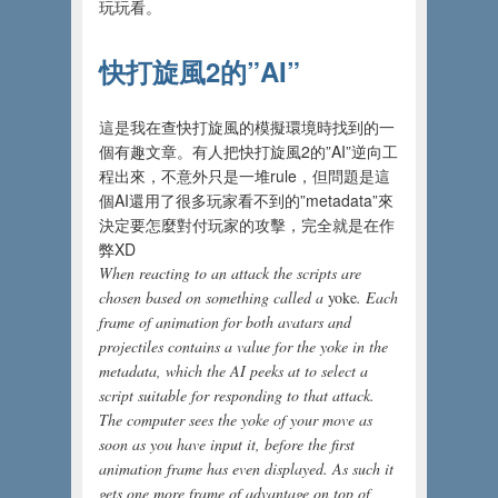
玩玩看。
快打旋風2的”AI”
這是我在查快打旋風的模擬環境時找到的一
個有趣文章。有人把快打旋風2的”AI”逆向工
程出來，不意外只是一堆rule，但問題是這
個AI還用了很多玩家看不到的”metadata”來
決定要怎麼對付玩家的攻擊，完全就是在作
弊XD
When reacting to an attack the scripts are
chosen based on something called a
yoke
.
Each
frame of animation for both avatars and
projectiles contains a value for the yoke in the
metadata, which the AI peeks at to select a
script suitable for responding to that attack.
The computer sees the yoke of your move as
soon as you have input it, before the first
animation frame has even displayed. As such it
gets one more frame of advantage on top of