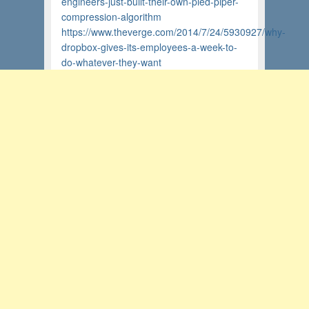
engineers-just-built-their-own-pied-piper-
compression-algorithm
https://www.theverge.com/2014/7/24/5930927/why-
dropbox-gives-its-employees-a-week-to-
do-whatever-they-want