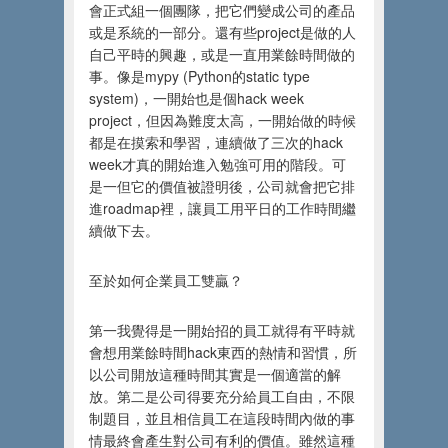
會正式組一個團隊，把它們變成公司的產品
或是系統的一部分。還有些project是做的人
自己平時的興趣，或是一直用業餘時間做的
事。像是mypy (Python的static type
system)，一開始也是個hack week
project，但因為難度太高，一開始做的時候
都是在摸索和學習，連續做了三次的hack
week才真的開始進入勉強可用的階段。可
是一但它的價值被證明後，公司就會把它排
進roadmap裡，讓員工用平日的工作時間繼
續做下去。
至於如何企業員工雙贏？
第一我覺得是一開始招的員工就得有平時就
會想用業餘時間hack東西的熱情和習慣，所
以公司開放這種時間其實是一個適當的解
放。第二是公司得要充分給員工自由，不限
制題目，並且相信員工在這段時間內做的事
情最終會產生對公司有利的價值。雖然這種