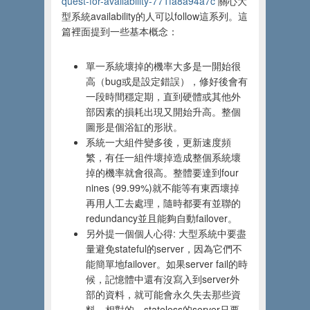
quest-for-availability-771fa8a94a7c
關心大
型系統availability的人可以follow這系列。這
篇裡面提到一些基本概念：
單一系統壞掉的機率大多是一開始很
高（bug或是設定錯誤），修好後會有
一段時間穩定期，直到硬體或其他外
部因素的損耗出現又開始升高。整個
圖形是個浴缸的形狀。
系統一大組件變多後，更新速度頻
繁，有任一組件壞掉造成整個系統壞
掉的機率就會很高。整體要達到four
nines
(
99.99%)就不能等有東西壞掉
再用人工去處理，隨時都要有並聯的
redundancy並且能夠自動failover。
另外提一個個人心得: 大型系統中要盡
量避免stateful的server，因為它們不
能簡單地failover。如果server fail的時
候，記憶體中還有沒寫入到server外
部的資料，就可能會永久失去那些資
料。相對的，stateless的server只要