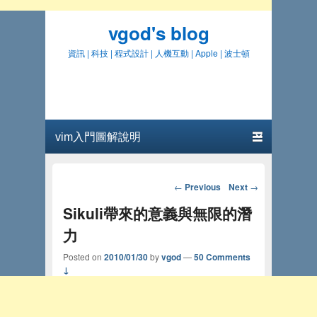
vgod's blog
資訊 | 科技 | 程式設計 | 人機互動 | Apple | 波士頓
Primary menu
Skip to primary content
Skip to secondary content
Post navigation
←
Previous
Next
→
Sikuli帶來的意義與無限的潛
力
Posted on
2010/01/30
by
vgod
—
50 Comments
↓