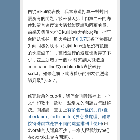
自從Sikuli發表後，我本來還打算一封封回
覆所有的問題，後來發現排山倒海而來的郵
件和留言速度遠大過我能閱讀和回覆的量。
前幾天我優先把Sikuli比較大的bug和一些平
台問題修掉，昨天釋出了
0.9.7
讓各平台都提
升到同樣的版本（只剩Linux還是沒有抓圖
的快捷鍵了），整體運行的速度也提昇了不
少，並且新增了一個.skl格式讓人能透過
command line或double-click直接執行
script。如果之前下載過舊版的朋友強烈建
議升級到0.9.7。
修完緊急的bug後，我們會再陸續補上一些
文件和教學，說明一些常見的問題要怎麼解
決。例如說，畫面上
有多個一樣的元件(像
check box, radio button)要怎麼處理
、
如果
按特殊鍵或是在不同的鍵盤排列上使用
(用
dvorak的人還真不少，一堆人跟我說type()
在dvorak上會有問題)..。