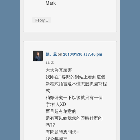
Mark
↓
Reply
聽。風
on
2010/01/30 at 7:46 pm
said:
大大妳真厲害
我剛在T客邦的網站上看到這個
新程式語言還不懂怎麼抓圖寫程
式
稍微研究一下以後就只有一個
字:神人XD
而且超有創意的
還有可以給我您的即時什麼的
嗎??
有問題時想問您~
我今年國三