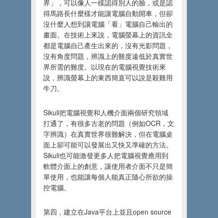
界」，可以像人一樣認得別人的臉，或是認
得馬路長什麼樣才能讓電腦自動開車，但卻
沒什麼人想到讓電腦「看」電腦自己輸出的
畫面。在技術上來說，電腦螢幕上的資訊全
都是電腦自己產生出來的，沒有光影問題，
沒有角度問題，辨識上的難度遠低於真實世
界所需的難度。以現在的電腦視覺技術來
說，辨識螢幕上的東西簡直可以說是殺雞用
牛刀。
Sikuli把電腦視覺和人機介面兩個研究領域
打通了，有很多古老的問題（例如OCR，文
字辨識）在真實世界很難解決，但在電腦桌
面上卻可能可以發展出又快又準確的方法。
Sikuli也可能激發更多人把電腦視覺應用到
軟體介面上的創意，讓使用者介面不只是簡
單使用，也能讓每個人能真正隨心所欲的操
控電腦。
第四，建立在Java平台上並且open source