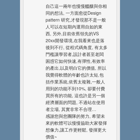
自己這一兩年也慢慢醞釀與你相
同的想法, 一方面愈從Design
pattern 研究,才發現那不是一般
人可以在短期內運用自如的東
西, 另外,目前依舊領先的VS
20xx開發環境,在我看來也是落
後到不行, 從程式碼角度, 有太多
門檻讓學習者,設計者甚至老闆
困惑它如何快速,有彈性,有效率
的產出,以及明白它的價值, 所以
我覺得軟體的年齡也許太短,包
括作業系統,依舊太複雜,一般人
用到的功能不到10%, 卻要付費
買所有的功能, 這也許是另一個
經濟層面的問題, 不過站在使用
者立場, 其實非常不合理…
感謝您與您團隊的努力, 希望未
來的軟體可以慢慢協助大家發揮
想像力,讓工作更輕鬆, 發揮更大
價值~