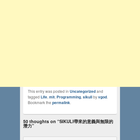
This entry was posted in
Uncategorized
and
tagged
Life
,
mit
,
Programming
,
sikuli
by
vgod
.
Bookmark the
permalink
.
50 thoughts on “
SIKULI帶來的意義與無限的
潛力
”