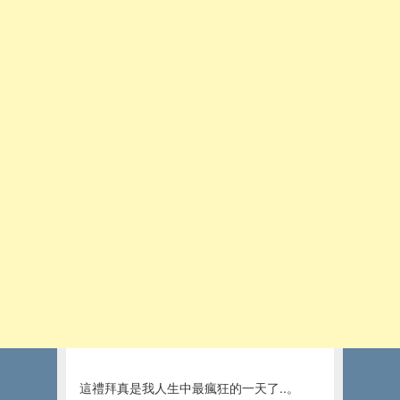
這禮拜真是我人生中最瘋狂的一天了..。