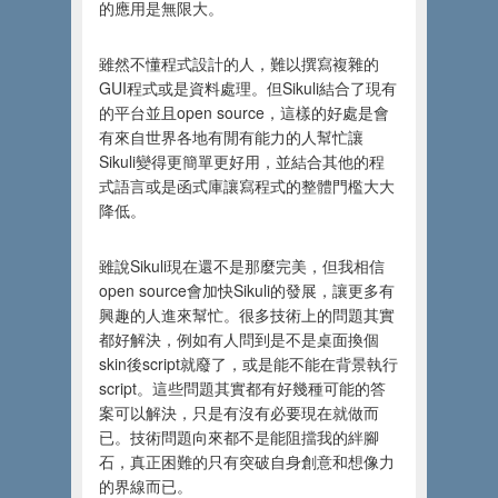
的應用是無限大。
雖然不懂程式設計的人，難以撰寫複雜的
GUI程式或是資料處理。但Sikuli結合了現有
的平台並且open source，這樣的好處是會
有來自世界各地有閒有能力的人幫忙讓
Sikuli變得更簡單更好用，並結合其他的程
式語言或是函式庫讓寫程式的整體門檻大大
降低。
雖說Sikuli現在還不是那麼完美，但我相信
open source會加快Sikuli的發展，讓更多有
興趣的人進來幫忙。很多技術上的問題其實
都好解決，例如有人問到是不是桌面換個
skin後script就廢了，或是能不能在背景執行
script。這些問題其實都有好幾種可能的答
案可以解決，只是有沒有必要現在就做而
已。技術問題向來都不是能阻擋我的絆腳
石，真正困難的只有突破自身創意和想像力
的界線而已。