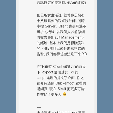
通訊協定的差別時, 他做的比較)
但是現實生活裡, 就算你是擁有
十八般武藝的程式設計師, 同時
掌控 Server / Client 也是可遇不
可求的機緣. 以我個人以前做網
管收告警(Fault Management)
的經驗, 基本上我們是很賤(誤)
的, 伺服器吐出來什麼樣格式的
告警, 我們都得想辦法吃下來 XD
在”只能從 Client 端努力”的前提
下, expect 這個基於 Tcl 的
script 處理的是文字介面, 你之
前介紹過的 Chickenfoot 處理的
是網頁, 現在 Sikuli 把更多可能
性交給了更多人
==
不過這樣 clicking monkey 就要