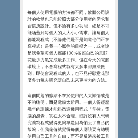
每個人使用電腦的方法都不同，軟體公司設
計的軟體也只能按照大部分使用者的需求和
習慣所設計。但不論有多少功能，總是不可
能涵蓋到每個人的大大小小需求。讓每個人
都能寫程式（不論他們是不是知道他們正在
寫程式）是我一心嚮往的目標之一，或者說
是我希望每個人都能100%按照自己的意願
花最少力氣完成最多工作。但在今天的電腦
環境上，不會寫程式就有太多事都無法做
到，即使會寫程式的人，也不見得願意花那
麼多力氣去研究讓自己未來更省力的方法。
這個問題的癥結不在於使用的人太懶惰或是
不夠聰明，而是電腦太難用。一個人得經歷
幾年的訓練才能熟悉這種用程式「掌控」電
腦的感覺，實在太不合理。或許沒有人想研
究讓寫程式變得更簡單是因為怕丟了自己的
飯碗，但我偏偏就覺得每個人應該要有聰明
使用自己工具的自由，而不是反過來被工具