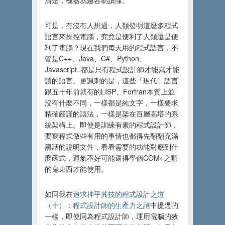
清楚，機器就越容易讀懂。
可是，有沒有人想過，人類發明這麼多程式
語言來操控電腦，究竟是便利了人類還是便
利了電腦？現在我們每天用的程式語言，不
管是C++、Java、C#、Python、
Javascript..都是只有程式設計師才能寫才能
讀的語言。更諷刺的是，這些「現代」語言
跟五十年前就有的LISP、Fortran本質上並
沒有什麼不同，一樣都是純文字，一樣要求
精確嚴謹的語法，一樣是架在百層高塔的系
統架構上。即使是訓練有素的程式設計師，
要寫程式做些有用的事情也都得先翻翻充滿
黑話的說明文件，看看需要的功能對應到什
麼函式，運氣不好可能還得學個COM+之類
的鬼東西才能使用。
如同我在
追求神乎其技的程式設計之道
（十）：程式設計師的生產力之謎
中提過的
一樣，即使同為程式設計師，運用電腦的效