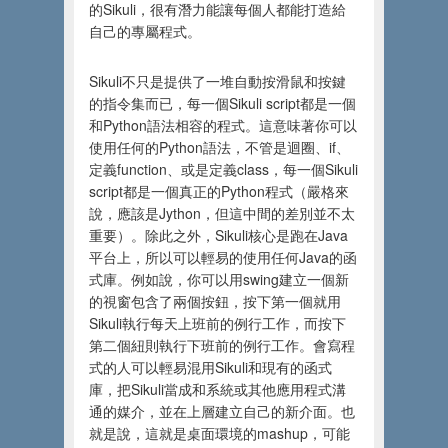
的Sikuli，很有潛力能讓每個人都能打造給
自己的專屬程式。
Sikuli不只是提供了一堆自動按滑鼠和按鍵
的指令集而已，每一個Sikuli script都是一個
和Python語法相容的程式。這意味著你可以
使用任何的Python語法，不管是迴圈、if、
定義function、或是定義class，每一個Sikuli
script都是一個真正的Python程式（嚴格來
說，應該是Jython，但這中間的差別並不太
重要）。除此之外，Sikuli核心是跑在Java
平台上，所以可以輕易的使用任何Java的函
式庫。例如說，你可以用swing建立一個新
的視窗包含了兩個按鈕，按下第一個就用
Sikuli執行每天上班前的例行工作，而按下
第二個紐則執行下班前的例行工作。會寫程
式的人可以輕易混用Sikuli和現有的函式
庫，把Sikuli當成和系統或其他應用程式溝
通的媒介，並在上層建立自己的新介面。也
就是說，這就是桌面環境的mashup，可能