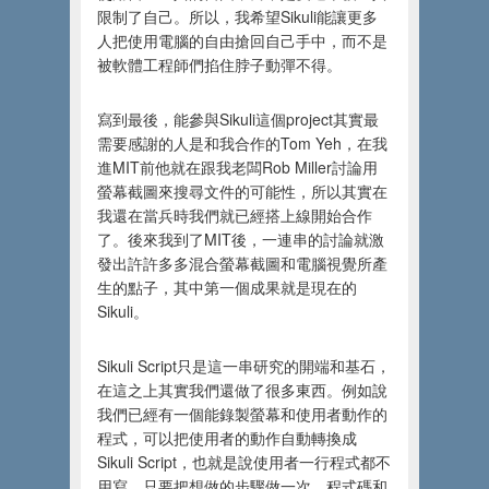
限制了自己。所以，我希望Sikuli能讓更多
人把使用電腦的自由搶回自己手中，而不是
被軟體工程師們掐住脖子動彈不得。
寫到最後，能參與Sikuli這個project其實最
需要感謝的人是和我合作的Tom Yeh，在我
進MIT前他就在跟我老闆Rob Miller討論用
螢幕截圖來搜尋文件的可能性，所以其實在
我還在當兵時我們就已經搭上線開始合作
了。後來我到了MIT後，一連串的討論就激
發出許許多多混合螢幕截圖和電腦視覺所產
生的點子，其中第一個成果就是現在的
Sikuli。
Sikuli Script只是這一串研究的開端和基石，
在這之上其實我們還做了很多東西。例如說
我們已經有一個能錄製螢幕和使用者動作的
程式，可以把使用者的動作自動轉換成
Sikuli Script，也就是說使用者一行程式都不
用寫，只要把想做的步驟做一次，程式碼和