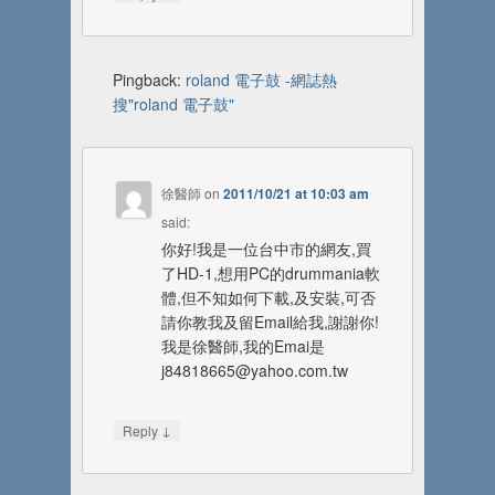
Pingback:
roland 電子鼓 -網誌熱
搜"roland 電子鼓"
徐醫師
on
2011/10/21 at 10:03 am
said:
你好!我是一位台中市的網友,買
了HD-1,想用PC的drummania軟
體,但不知如何下載,及安裝,可否
請你教我及留Email給我,謝謝你!
我是徐醫師,我的Emai是
j84818665@yahoo.com.tw
↓
Reply