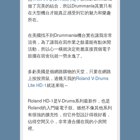
做了完美的結合，所以Drummania其實只有
在大型機台才能真正感受到它的魅力和樂趣
所在。
在美國找不到Drummania機台實在讓我非常
沮喪，為了讓我在寫作業之餘還能有點休閒
活動，所以心一橫就決定乾脆直接買個電子
鼓擺在宿舍玩就一勞永逸了。
多虧美國是個網路購物的天堂，只要在網路
上按按滑鼠，過幾天我的
Roland V-Drums
Lite HD-1
就送來啦～
Roland HD-1是V-Drums系列最新作，也是
Roland的入門級電子鼓。雖然不像其他系列
有很強的擴充性，但它外型設計得很好看，
佔得空間又小，非常適合擺在我的小房間
裡。