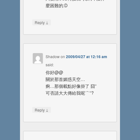
麼困難的:D
↓
Reply
Shadow
on
2009/04/27 at 12:16 am
said:
你好@@
關於那首媚惑天空…
痾…那個載點好像掛了 囧”
可否請大大傳給我呢ˊˇˋ”?
↓
Reply