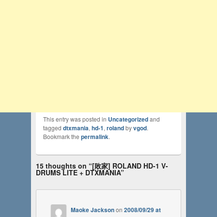
This entry was posted in
Uncategorized
and
tagged
dtxmania
,
hd-1
,
roland
by
vgod
.
Bookmark the
permalink
.
15 thoughts on “
[敗家] ROLAND HD-1 V-
DRUMS LITE + DTXMANIA
”
Maoke Jackson
on
2008/09/29 at