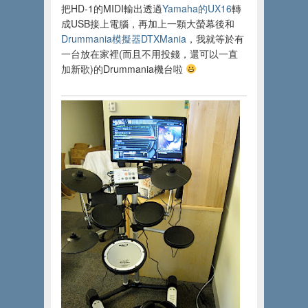
把HD-1的MIDI輸出透過
Yamaha的UX16
轉
成USB接上電腦，再加上一顆大螢幕後和
Drummania模擬器DTXMania
，我就等於有
一台放在家裡(而且不用投錢，還可以一直
加新歌)的Drummania機台啦