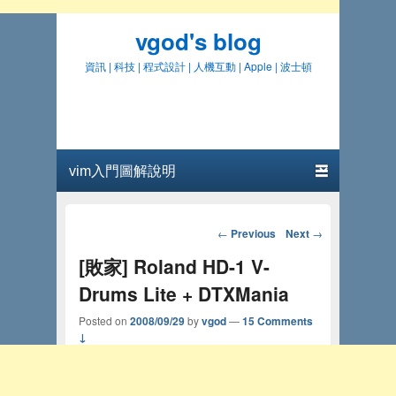
vgod's blog
資訊 | 科技 | 程式設計 | 人機互動 | Apple | 波士頓
Primary menu
Skip to primary content
Skip to secondary content
Post navigation
←
Previous
Next
→
[敗家] Roland HD-1 V-
Drums Lite + DTXMania
Posted on
2008/09/29
by
vgod
—
15 Comments
↓