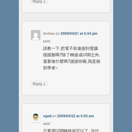
↓
Reply
Andree
on
2009/04/21 at 5:54 pm
said:
請教一下,把電子鼓連接到電腦
很困難嗎?除了轉接成USB之外,
還要做什麼嗎?謝謝你喔,我是個
初學者~
↓
Reply
vgod
on
2009/04/22 at 5:05 am
said:
只要用USB轉接就可以了, 沒什