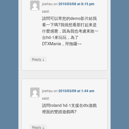
joehsu
on
2010/03/08 at 8:15 pm
said:
請問可以寄您的demo影片給我
看一下嗎?我很想看那打起來是
什麼感覺，因為我也考慮來敗一
台hd-1來玩玩，為了
DTXMania，拜拖囉~~
↓
Reply
joehsu
on
2010/03/09 at 1:44 am
said:
請問roland hd-1支援在dtx遊戲
裡面的雙踏遊戲嗎?
↓
Reply