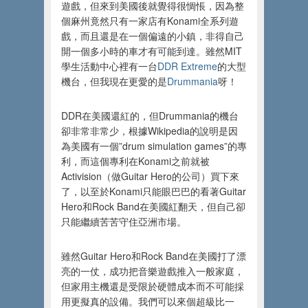
遊戲，但來到美國後就覺得很惆悵，因為整
個麻州竟然只有一家店有Konami全系列遊
戲，而且還是在一個偏遠的小鎮，非得自己
開一個多小時的車才有可能到達。雖然MIT
學生活動中心裡有一台
DDR Extreme
的大型
機台，但我現在更愛的是
Drummania
呀！
DDR在美國還紅的，但Drummania的機台
卻非常非常少，根據Wikipedia的說明是因
為美國有一個”drum simulation games”的專
利，而這個專利在Konami之前就被
Activision（做Guitar Hero的公司）買下來
了，以至於Konami只能眼巴巴的看著Guitar
Hero和Rock Band在美國紅翻天，但自己卻
只能繼續苦苦守住亞洲市場。
雖然Guitar Hero和Rock Band在美國打了漂
亮的一仗，成功把音樂遊戲推入一般家庭，
但家用主機還是受限於硬體成本而不可能採
用更擬真的設備。我們可以來個超級比一