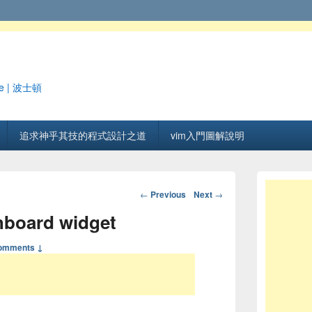
e | 波士頓
追求神乎其技的程式設計之道
vim入門圖解說明
Post navigation
←
Previous
Next
→
oard widget
omments ↓