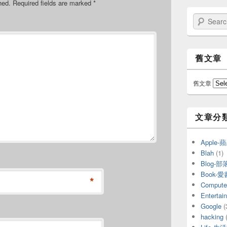
hed.
Required fields are marked
*
Search
舊文章
舊文章
文章分
Apple
Blah
(1)
Blog-部
Book-
*
Compu
Entert
Google
(
hacking
(