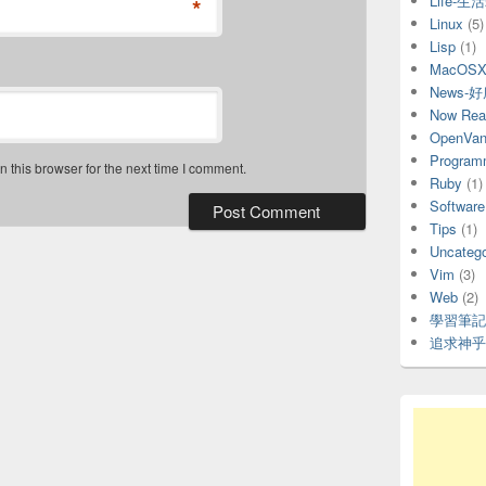
Life-生
*
Linux
(5)
Lisp
(1)
MacOS
News-
Now Rea
OpenVani
Program
 this browser for the next time I comment.
Ruby
(1)
Software
Tips
(1)
Uncatego
Vim
(3)
Web
(2)
學習筆記
追求神乎