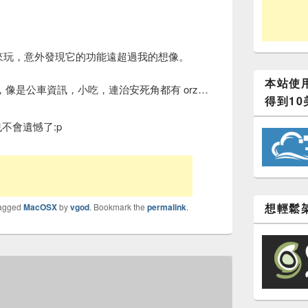
來玩，意外發現它的功能遠超過我的想像。
本站使用
像是公車資訊，小吃，連治安死角都有 orz…
得到10
也不會遺憾了:p
想輕鬆架
tagged
MacOSX
by
vgod
. Bookmark the
permalink
.