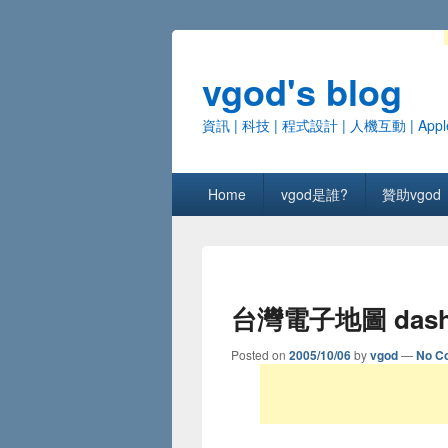
vgod's blog
資訊 | 科技 | 程式設計 | 人機互動 | Appl
Primary menu
Skip to primary content
Skip to secondary content
Home
vgod是誰?
贊助vgod
台灣電子地圖 dashb
Posted on
2005/10/06
by
vgod
—
No C